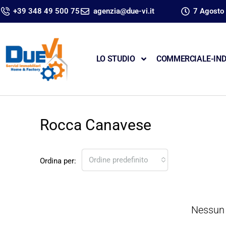
+39 348 49 500 75
agenzia@due-vi.it
7 Agosto
LO STUDIO
COMMERCIALE-IND
Rocca Canavese
Ordine predefinito
Ordina per:
Nessun 