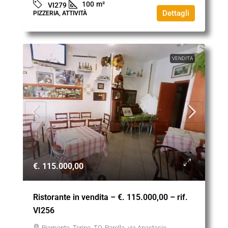
100
m²
VI279
Dettagli
PIZZERIA, ATTIVITÀ
VENDITA
€. 115.000,00
Ristorante in vendita – €. 115.000,00 – rif.
VI256
Piemonte, Torino, TO, Parella, via Anastasio