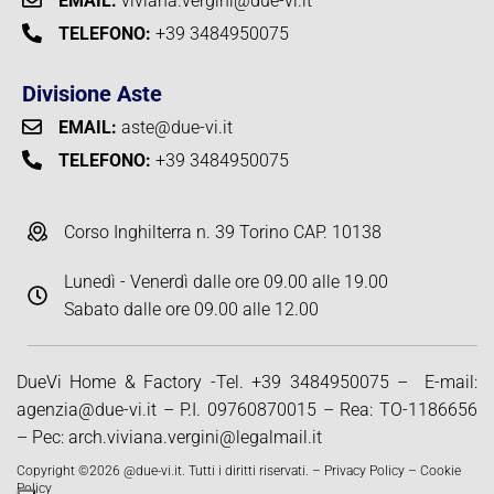
EMAIL:
viviana.vergini@due-vi.it
TELEFONO:
+39 3484950075
Divisione Aste
EMAIL:
aste@due-vi.it
TELEFONO:
+39 3484950075
Corso Inghilterra n. 39 Torino CAP. 10138
Lunedì - Venerdì dalle ore 09.00 alle 19.00
Sabato dalle ore 09.00 alle 12.00
DueVi Home & Factory -Tel.
+39 3484950075
– E-mail:
agenzia@due-vi.it
– P.I. 09760870015 – Rea: TO-1186656
– Pec:
arch.viviana.vergini@legalmail.it
Copyright ©2026 @due-vi.it. Tutti i diritti riservati. –
Privacy Policy
–
Cookie
Policy