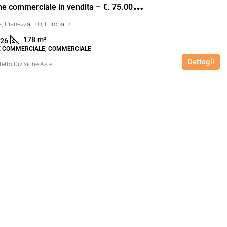
C
apannone commerciale in vendita – €. 75.000,00 – rif. 4611826
, Pianezza, TO, Europa, 7
178
m²
26
 COMMERCIALE, COMMERCIALE
Dettagli
tetto Divisione Aste