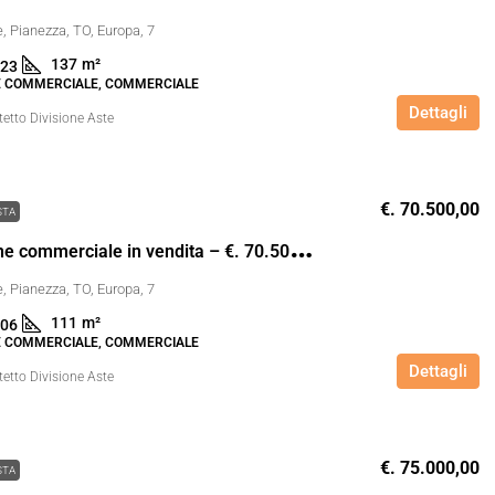
, Pianezza, TO, Europa, 7
137
m²
23
 COMMERCIALE, COMMERCIALE
Dettagli
tetto Divisione Aste
€. 70.500,00
STA
C
apannone commerciale in vendita – €. 70.500,00 – rif. 4611806
, Pianezza, TO, Europa, 7
111
m²
06
 COMMERCIALE, COMMERCIALE
Dettagli
tetto Divisione Aste
€. 75.000,00
STA