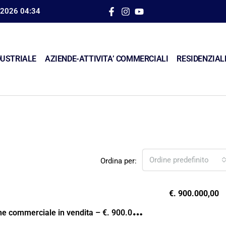
 2026 04:34
USTRIALE
AZIENDE-ATTIVITA’ COMMERCIALI
RESIDENZIAL
Ordine predefinito
Ordina per:
€. 900.000,00
C
apannone commerciale in vendita – €. 900.000,00 – rif. VI243