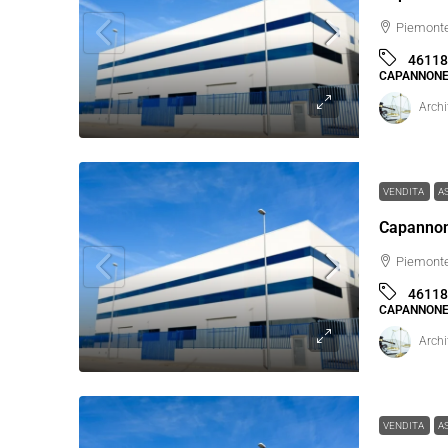
Piemonte
46118
CAPANNONE
Archi
VENDITA
A
Piemonte
46118
CAPANNONE
Archi
VENDITA
A