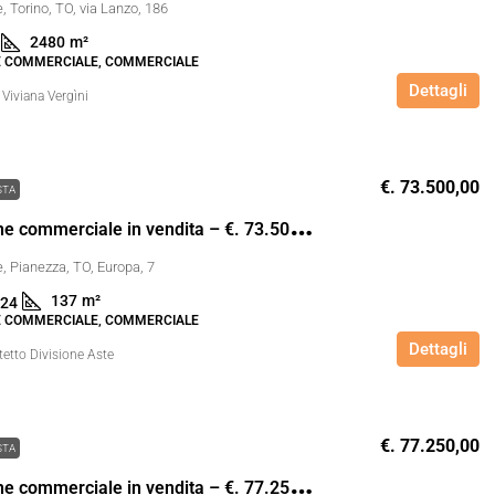
 Torino, TO, via Lanzo, 186
2480
m²
 COMMERCIALE, COMMERCIALE
Dettagli
 Viviana Vergìni
€. 73.500,00
STA
C
apannone commerciale in vendita – €. 73.500,00 – rif. 4611824
, Pianezza, TO, Europa, 7
137
m²
24
 COMMERCIALE, COMMERCIALE
Dettagli
tetto Divisione Aste
€. 77.250,00
STA
C
apannone commerciale in vendita – €. 77.250,00 – rif. 4611823