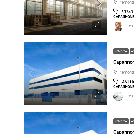
Piemonte,
VI243
CAPANNONE
Arch.
VENDITA
A
Piemonte
46118
CAPANNONE
Archi
VENDITA
A