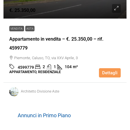
€. 25.350,00
VENDITA
ASTA
Appartamento in vendita – €. 25.350,00 – rif.
4599779
Piemonte, Caluso, TO, via XXV Aprile, 3
2
1
104
m²
4599779
APPARTAMENTO, RESIDENZIALE
Dettagli
Architetto Divisione Aste
Annunci in Primo Piano