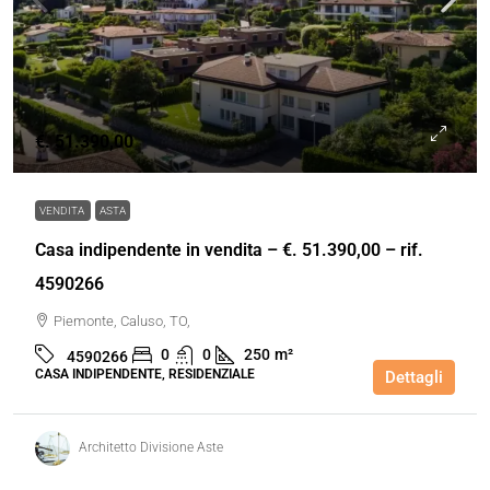
€. 51.390,00
VENDITA
ASTA
Casa indipendente in vendita – €. 51.390,00 – rif.
4590266
Piemonte, Caluso, TO,
0
0
250
m²
4590266
CASA INDIPENDENTE, RESIDENZIALE
Dettagli
Architetto Divisione Aste