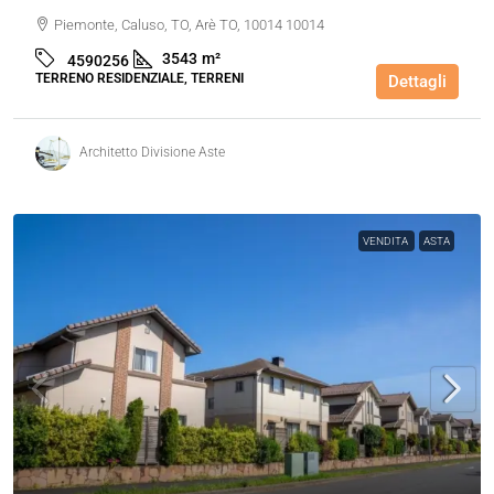
Piemonte, Caluso, TO, Arè TO, 10014 10014
3543
m²
4590256
TERRENO RESIDENZIALE, TERRENI
Dettagli
Architetto Divisione Aste
VENDITA
ASTA